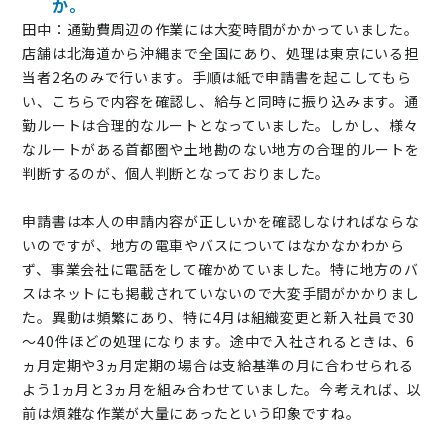
か。
田中：通勤費周辺の作業には大変時間がかかっていました。
店舗は北海道から沖縄まで全国にあり、処理は東京にいる担
当者2名のみで行います。手順は紙で申請書を起こしてもら
い、こちらで内容を確認し、給与と同時に振り込みます。通
勤ルートは合理的なルートとなっていました。しかし、様々
なルートがある首都圏や土地勘のない地方の合理的ルートを
判断するのが、個人判断となっておりました。
申請書は本人の申請内容が正しいかを確認しなければならな
いのですが、地方の電車やバスについてはなかなかわから
ず、事業会社に電話をして確かめていました。特に地方のバ
スはネットにも掲載されていないので大変手間がかかりまし
た。異動は頻繁にあり、特に4月は組織変更と新入社員で30
～40件ほどの処理になります。途中で入社されるときは、6
ヵ月定期や3ヵ月定期の場合は支給基準の月に合わせられる
よう1ヵ月と3ヵ月を組み合わせていました。今考えれば、以
前は煩雑な作業が大量にあったという印象ですね。