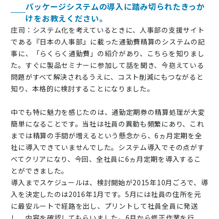
パッケージシステムの導入に踏み切られたきっか
けをお教えください。
庄司：システム化を考えているときに、人事部の支援サイト
である『日本の人事部』に載った通勤費精算のシステムの記
事に、「らくらく通勤費」の紹介があり、こちらを知りまし
た。すぐに製品セミナーに参加して話を聞き、今抱えている
問題がすべて解決されるうえに、コスト削減にもつながると
知り、本格的に検討することになりました。
中でも特に魅力を感じたのは、通勤定期券の精算処理が大変
簡単になることです。当社は社員の異動も頻繁にあり、これ
までは精算の手間が増えるという懸念から、6ヵ月定期を全
社に導入できていませんでした。システム導入でその点がす
べてクリアになり、今回、全社員に6ヵ月定期を導入するこ
とができました。
導入までスケジュールは、検討開始が2015年10月ごろで、導
入を決定したのは2016年1月です。5月には社員の住所を元
に最安ルートで経路を出し、プリントして社員全員に発送
し、内容を確認してもらいました。6月から修正作業を行