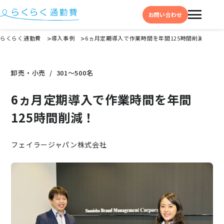
お問い合わせ
らくらく通勤費
導入事例
6ヵ月定期導入で作業時間を年間125時間削減！
機能と特徴
卸売・小売
301〜500名
選ばれる理由
6ヵ月定期導入で作業時間を年間
事例
125時間削減！
料金
イベント・セミナー
フェイラージャパン株式会社
よくある質問
お役立ち情報
お役立ちコラム
お役立ち資料