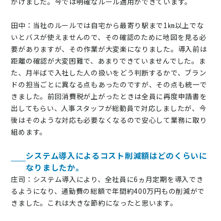
かけました。今では明確なルール適用ができています。
田中：当社のルールでは自宅から最寄り駅まで1㎞以上でな
いとバスが使えませんので、その確認のために地図を見る必
要がありますが、その作業が大変楽になりました。導入前は
距離の確認が大変困難で、あまりできていませんでした。ま
た、月半ばで入社した人の扱いをどう判断するかで、ブラン
ドの担当ごとに異なる点もあったのですが、その点も統一で
きました。前回消費税が上がったときは全員に再度申請書を
出してもらい、人事スタッフが総動員で対応しましたが、今
後はそのような対応も必要なくなるので安心して業務に取り
組めます。
システム導入によるコスト削減額はどのくらいに
なりましたか。
庄司：システム導入により、全社員に6ヵ月定期を導入でき
るようになり、通勤費の総額で年間約400万円もの削減がで
きました。これは大きな節約になったと思います。