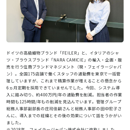
ニュース
通勤費システム適合診断
導入効果シミュレーション
お問い合わせ
料金・概要資料をDL
ドイツの高級織物ブランド「FEILER」と、イタリアのシャ
ツ・ブラウスブランド「NARA CAMICIE」の輸入・企画・販
売を行う住商ブランドマネジメント（現・フェイラージャパ
ン）。全国175店舗で働くスタッフの通勤費を東京で一括管
理していますが、これまで精算作業が増えることの懸念から
6ヵ月定期を採用できていませんでした。今回、システム導
入に踏み切り、約400万円/年の通勤費を削減。担当者の作業
時間も125時間/年もの削減を見込んでいます。管理グループ
総務人事部副部長の庄司佳嗣さんと総務人事部の田中宏子さ
んに、導入までの経緯とその後の効果について話をうかがい
ました。
※2018年 フェイラージャパン株式会社に改称しました。