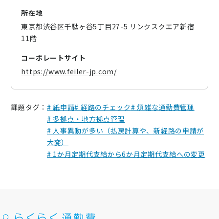
所在地
東京都渋谷区千駄ヶ谷5丁目27-5 リンクスクエア新宿
11階
コーポレートサイト
https://www.feiler-jp.com/
課題タグ：
# 紙申請
# 経路のチェック
# 煩雑な通勤費管理
# 多拠点・地方拠点管理
# 人事異動が多い（払戻計算や、新経路の申請が
大変）
# 1か月定期代支給から6か月定期代支給への変更