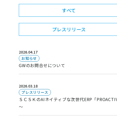
ニュース
すべて
通勤費システム適合診断
導入効果シミュレーション
プレスリリース
お問い合わせ
料金・概要資料をDL
2026.04.17
お知らせ
GWのお問合せについて
2026.03.18
プレスリリース
ＳＣＳＫのAIネイティブな次世代ERP「PROA
～