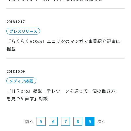
2018.12.17
プレスリリース
『らくらくBOSS』ユニリタのマンガで事業紹介記事に
掲載
2018.10.09
メディア掲載
『ＨＲpro』掲載「テレワークを通じて「個の働き方」
を見つめ直す」対談
前へ
5
6
7
8
9
次へ