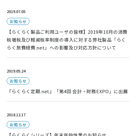
ニュース
2019.07.05
通勤費システム適合診断
お知らせ
導入効果シミュレーション
【らくらく製品ご利用ユーザの皆様】2019年10月の消費
税増税及び軽減税率制度の導入に対する弊社製品「らく
らく旅費経費.net」への影響及び対応方針について
お問い合わせ
料金・概要資料をDL
2019.05.24
お知らせ
『らくらく定期.net』「第4回 会計・財務EXPO」に出展
2018.12.17
お知らせ
【らくらくシリーズ】年末年始休業のお知らせ