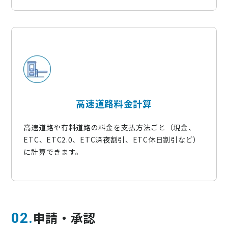
高速道路料金計算
高速道路や有料道路の料
金
を支払
方法ごと（現金、
ETC
、
ETC2.0
、
ETC
深夜割引、
ETC
休日割引な
ど）
に計算できます。
申請・承認
02