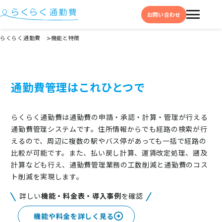
お問い合わせ
らくらく通勤費
機能と特徴
機能と特徴
選ばれる理由
通勤費管理はこれひとつで
事例
らくらく通勤費は通勤費の申請・承認・計算・管理が行える
料金
通勤費管理システムです。住所情報からでも経路の検索が行
えるので、周辺に複数の駅やバス停があっても一括で経路の
イベント・セミナー
比較が可能です。また、払い戻し計算、運賃改定処理、遡及
よくある質問
計算なども行え、通勤費管理業務の工数削減と通勤費のコス
ト削減を実現します。
お役立ち情報
詳しい
機能・料金表・導入事例
を確認
お役立ちコラム
お役立ち資料
機能や料金を詳しく見る