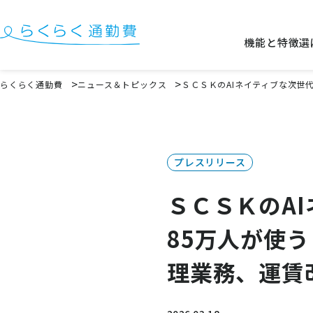
機能と特徴
選
機能と特徴
らくらく通勤費
ニュース＆トピックス
ＳＣＳＫのAIネイティブな次世代
選ばれる理由
事例
プレスリリース
料金
ＳＣＳＫのAI
イベント・セミナー
85万人が使
よくある質問
お役立ち情報
理業務、運賃
お役立ちコラム
お役立ち資料