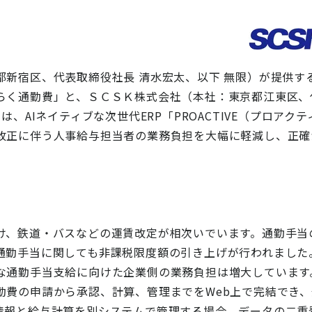
都新宿区、代表取締役社長 清水宏太、以下 無限）が提供す
らく通勤費」と、
ＳＣＳＫ株式会社（本社：東京都江東区、代
は、AIネイティブな次世代ERP「PROACTIVE（プロア
改正に伴う人事給与担当者の業務負担を大幅に軽減し、正確
け、鉄道・バスなどの運賃改定が相次いでいます。通勤手当
通勤手当に関しても非課税限度額の引き上げが行われました
な通勤手当支給に向けた企業側の業務負担は増大しています
勤費の申請から承認、計算、管理までをWeb上で完結でき
情報と給与計算を別システムで管理する場合、データの二重