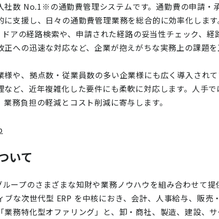
社数 No.1※の通勤費管理システムです。通勤費の申請・
的に支援し、日々の通勤費管理業務を総合的に効率化します
o ドアの経路検索や、申請された経路の妥当性チェック、
改正への迅速な対応など、企業が抱えがちな実務上の課題を
業様や、拠点数・従業員数の多い企業様にも広く導入されて
理など、近年複雑化した要件にも柔軟に対応します。人手で
、業務負担の軽減とコスト削減に寄与します。
p
について
ＣＳＫグループのさまざまな知財や業務ノウハウを組み合わせて
ティブな次世代型 ERP を中核におき、会計、人事給与、販
「業務特化型オファリング」と、卸・商社、製造、建設、サ