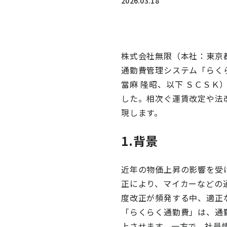
2026.03.18
ニュース
通勤費システム適合診断
導入効果シミュレーション
株式会社無限（本社：東京
通勤費管理システム「らく
當麻 隆昭、以下 ＳＣＳＫ）
お問い合わせ
料金・概要資料をDL
した。相次ぐ運賃改定や法
現します。
1.背景
近年の物価上昇の影響を受
正により、マイカーなどの
度改正が頻発する中、適正
「らくらく通勤費」は、通
上させます。一方で、社員