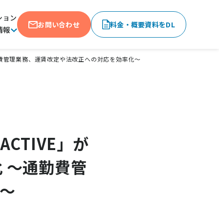
ション
お問い合わせ
料金・概要資料をDL
情報
通勤費管理業務、運賃改定や法改正への対応を効率化～
CTIVE」が
 ～通勤費管
～