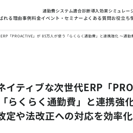
通勤費システム適合診断
導入効果シミュレー
ばれる理由
事例
料金
イベント・セミナー
よくある質問
お役立ち
ERP「PROACTIVE」が 85万人が使う「らくらく通勤費」と連携強化 ～
ネイティブな次世代ERP「PROA
う「らくらく通勤費」と連携強化
改定や法改正への対応を効率化