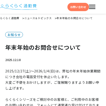
お問い合わせ
らくらく通勤費
ニュース＆トピックス
年末年始のお問合せについて
機能と特徴
お知らせ
選ばれる理由
年末年始のお問合せについて
事例
料金
2025.12.18
イベント・セミナー
2025/12/27(土)～2026/1/4(日)は、弊社の年末年始休業期間
につき会社の電話受付を休止いたします。
よくある質問
大変ご不便をおかけしますが、ご理解賜りますようお願い申
お役立ち情報
し上げます。
お役立ちコラム
らくらくシリーズをご検討中のお客様と、ご利用中のお客様
お役立ち資料
のお問い合わせは、フォームにて通常通り受け付けておりま