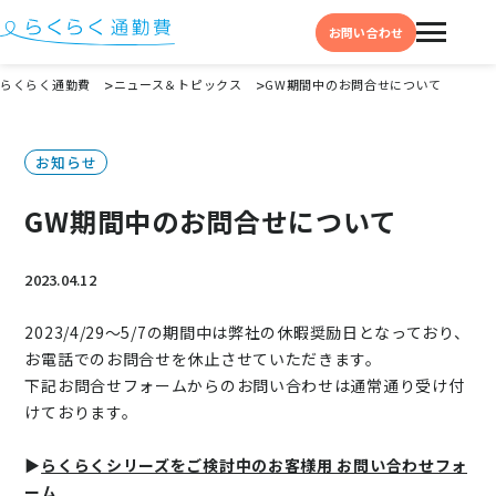
お問い合わせ
らくらく通勤費
ニュース＆トピックス
GW期間中のお問合せについて
機能と特徴
お知らせ
選ばれる理由
GW期間中のお問合せについて
事例
料金
2023.04.12
イベント・セミナー
2023/4/29～5/7の期間中は弊社の休暇奨励日となっており、
お電話でのお問合せを休止させていただきます。
よくある質問
下記お問合せフォームからのお問い合わせは通常通り受け付
お役立ち情報
けております。
お役立ちコラム
▶
らくらくシリーズをご検討中のお客様用 お問い合わせフォ
お役立ち資料
ーム