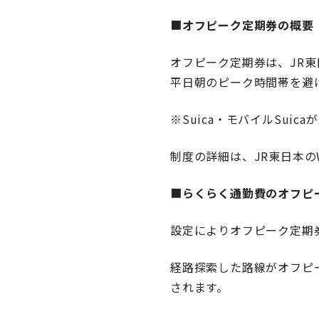
ニュース
■
オフピーク定期券の概要
通勤費システム適合診断
オフピーク定期券は、JR
導入効果シミュレーション
平日朝のピーク時間帯を避
※Suica・モバイルSuica
お問い合わせ
料金・概要資料をDL
制度の詳細は、JR東日本のWebサイ
■
らくらく通勤費のオフピ
設定によりオフピーク定期
経路探索した路線がオフピ
されます。