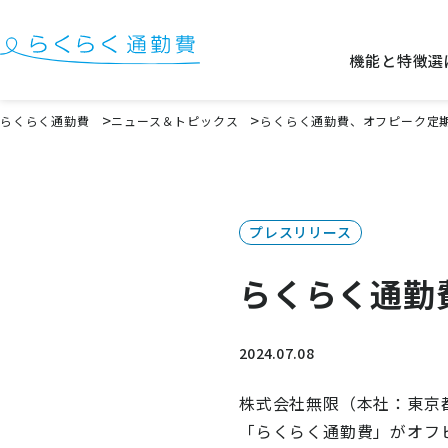
機能と特徴
選
機能と特徴
らくらく通勤費
ニュース＆トピックス
らくらく通勤費、オフピーク定
選ばれる理由
事例
プレスリリース
料金
らくらく通勤
イベント・セミナー
よくある質問
2024.07.08
お役立ち情報
株式会社無限（本社：東京
お役立ちコラム
「らくらく通勤費」がオフ
お役立ち資料