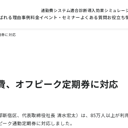
通勤費システム適合診断
導入効果シミュレー
ばれる理由
事例
料金
イベント・セミナー
よくある質問
お役立ち
期券に対応
費、オフピーク定期券に対応
都新宿区、代表取締役社長 清水宏太）は、85万人以上が利
ピーク通勤定期券に対応しました。