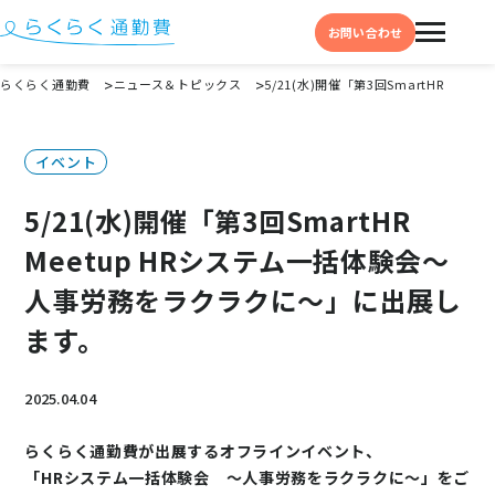
お問い合わせ
らくらく通勤費
ニュース＆トピックス
5/21(水)開催「第3回SmartHR 
機能と特徴
イベント
選ばれる理由
5/21(水)開催「第3回SmartHR
事例
Meetup HRシステム一括体験会～
料金
人事労務をラクラクに～」に出展し
イベント・セミナー
ます。
よくある質問
2025.04.04
お役立ち情報
お役立ちコラム
らくらく通勤費が出展するオフラインイベント、
「HRシステム一括体験会 ～人事労務をラクラクに～」をご
お役立ち資料