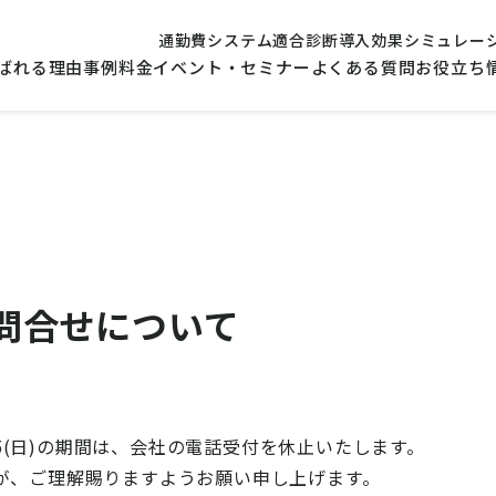
通勤費システム適合診断
導入効果シミュレー
ばれる理由
事例
料金
イベント・セミナー
よくある質問
お役立ち
問合せについて
25/1/5(日)の期間は、会社の電話受付を休止いたします。
が、ご理解賜りますようお願い申し上げます。