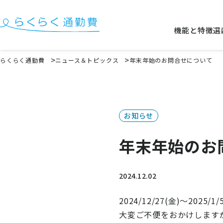
機能と特徴
選
機能と特徴
らくらく通勤費
ニュース＆トピックス
年末年始のお問合せについて
選ばれる理由
事例
お知らせ
料金
年末年始のお
イベント・セミナー
よくある質問
2024.12.02
お役立ち情報
2024/12/27(金)～20
お役立ちコラム
大変ご不便をおかけします
お役立ち資料