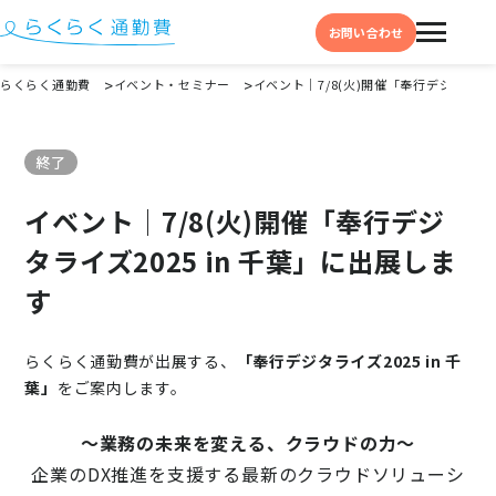
お問い合わせ
らくらく通勤費
イベント・セミナー
イベント│7/8(火)開催「奉行デジタライズ
機能と特徴
終了
選ばれる理由
イベント│7/8(火)開催「奉行デジ
事例
タライズ2025 in 千葉」に出展しま
料金
す
イベント・セミナー
らくらく通勤費が出展する、
「奉行デジタライズ2025 in 千
よくある質問
葉」
をご案内します。
お役立ち情報
～業務の未来を変える、クラウドの力～
お役立ちコラム
企業のDX推進を支援する最新のクラウドソリューシ
お役立ち資料