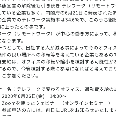
事態宣言の解除後も引き続き テレワーク（リモートワ
している企業も多く、内閣府の6月21日に発表された
の企業でのテレワーク実施率は34.6%で、このうち継
超に上ったとの事です。
ワーク（リモートワーク）が中心の働き方によって、
になります。
一つとして、出社する人が減る事によって今のオフィ
条件の良い場所への移転等を考えている企業もあるの
費支給は、オフィスの移転や縮小を検討する可能性が
するので、今後検討する際に参考になればと考えてお
、ご参加ください。
ナー名：テレワークで変わるオフィス、通勤費支給の
2020年6月26日(金) 14:00～
：Zoomを使ったウェビナー（オンラインセミナー）
申込の方には、前日にURLをお知らせいたしま