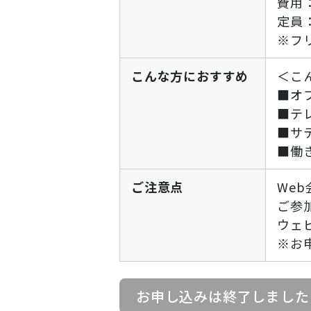
費用
定員：
※フ
こんな方におすすめ
＜こ
■オ
■テ
■サ
■働
ご注意点
We
ご参
ウェ
※お
お申し込みは終了しました