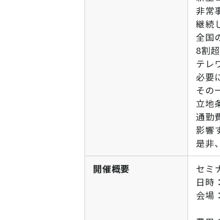
非常
ニュース
継続
通勤費システム適合診断
全国
8割
導入効果シミュレーション
テレ
必要
お問い合わせ
料金・概要資料をDL
その
立地
通勤
影響
是非
開催概要
セミ
日時：
会場
参加