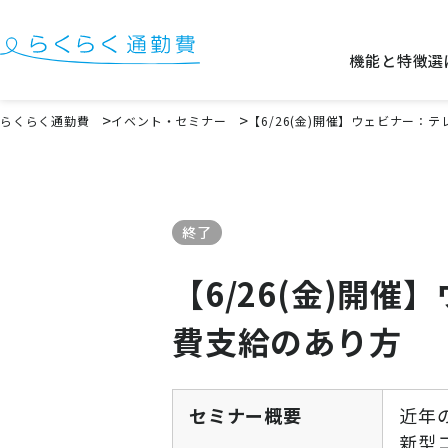
機能と特徴
選
機能と特徴
らくらく通勤費
イベント・セミナー
【6/26(金)開催】ウェビナー
選ばれる理由
事例
終了
料金
【6/26(金)開
イベント・セミナー
費支給のあり方
よくある質問
お役立ち情報
お役立ちコラム
セミナー概要
近年
お役立ち資料
新型