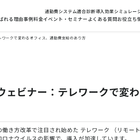
通勤費システム適合診断
導入効果シミュレー
ばれる理由
事例
料金
イベント・セミナー
よくある質問
お役立ち
：テレワークで変わるオフィス、通勤費支給のあり方
催】ウェビナー：テレワークで変
の働き方改革で注目され始めた テレワーク （リモー
コロナウイルスの影響で、導入が加速しています。