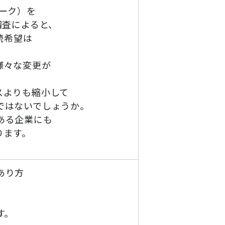
ーク）を
調査によると、
続希望は
様々な変更が
スよりも縮小して
ではないでしょうか。
ある企業にも
ります。
あり方
す。