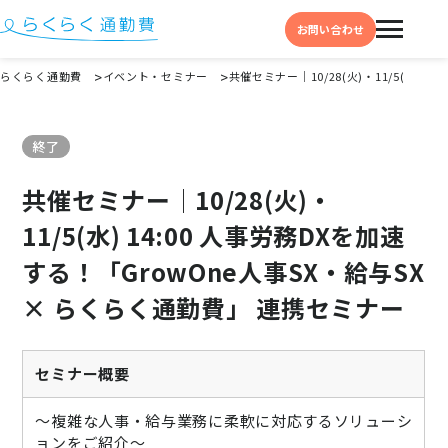
お問い合わせ
らくらく通勤費
イベント・セミナー
共催セミナー│10/28(火)・11/5(水) 
機能と特徴
終了
選ばれる理由
共催セミナー│10/28(火)・
事例
11/5(水) 14:00 人事労務DXを加速
料金
する！「GrowOne人事SX・給与SX
イベント・セミナー
× らくらく通勤費」 連携セミナー
よくある質問
お役立ち情報
セミナー概要
お役立ちコラム
～複雑な人事・給与業務に柔軟に対応するソリューシ
お役立ち資料
ョンをご紹介～