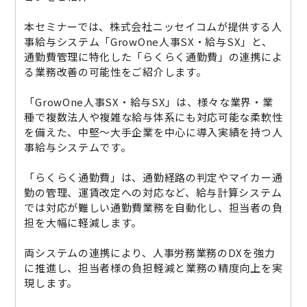
ニュース
本セミナーでは、株式会社ニッセイコムが提供する人
事給与システム「GrowOne人事SX・給与SX」と、
通勤費システム適合診断
通勤費管理に特化した「らくらく通勤費」の連携によ
導入効果シミュレーション
る業務改善の可能性をご紹介します。
「GrowOne人事SX・給与SX」は、様々な業界・業
種で複数法人や複雑な給与体系にも対応可能な柔軟性
お問い合わせ
料金・概要資料をDL
を備えた、中堅～大手企業を中心に導入実績を持つ人
事給与システムです。
「らくらく通勤費」は、通勤経路の判定やマイカー通
勤の管理、運賃改定への対応など、給与計算システム
では対応が難しい通勤費業務を自動化し、担当者の負
担を大幅に軽減します。
両システムの連携により、人事労務業務のDXを強力
に推進し、担当者様の負担軽減と業務の精度向上を実
現します。