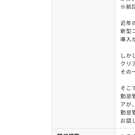
※前
ニュース
通勤費システム適合診断
近年
新型
導入効果シミュレーション
導入
お問い合わせ
料金・概要資料をDL
しか
クリ
その
そこ
勤怠
アが
勤怠
お話