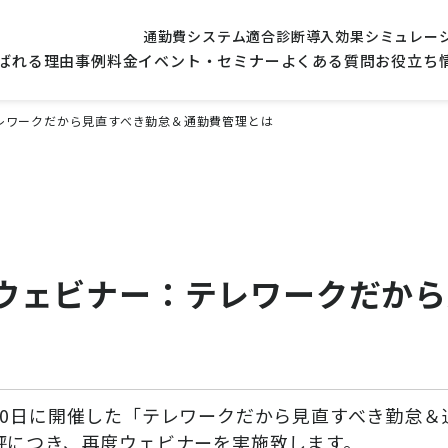
通勤費システム適合診断
導入効果シミュレー
ばれる理由
事例
料金
イベント・セミナー
よくある質問
お役立ち
：テレワークだから見直すべき勤怠＆通勤費管理とは
催】ウェビナー：テレワークだか
10日に開催した「テレワークだから見直すべき勤怠＆
評につき、再度ウェビナーを実施致します。