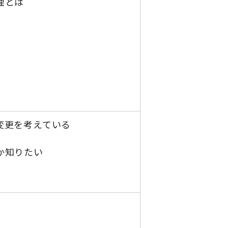
理とは
変更を考えている
か知りたい
。