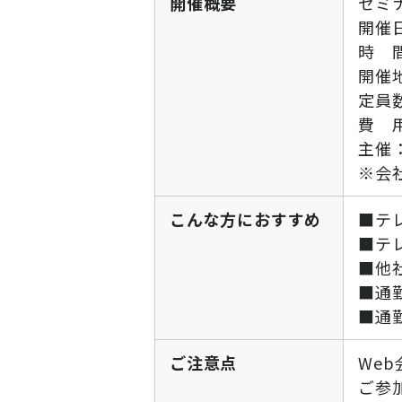
開催概要
セミ
開催日
時 間
開催
定員数
費 
主催
※会
こんな方におすすめ
■テ
■テ
■他
■通
■通
ご注意点
We
ご参