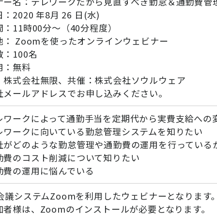
ナー名：テレワークだから見直すべき勤怠＆通勤費管
：2020 年8月 26 日(水)
：11時00分～（40分程度）
地： Zoomを使ったオンラインウェビナー
：100名
用：無料
：株式会社無限、共催：株式会社ソウルウェア
社メールアドレスでお申し込みください。
レワークによって通勤手当を定期代から実費支給への
レワークに向いている勤怠管理システムを知りたい
社がどのような勤怠管理や通勤費の運用を行っている
勤費のコスト削減について知りたい
勤費の運用に悩んでいる
b会議システムZoomを利用したウェビナーとなります
加者様は、Zoomのインストールが必要となります。