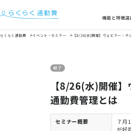
機能と特徴
選
機能と特徴
らくらく通勤費
イベント・セミナー
【8/26(水)開催】ウェビナー
選ばれる理由
事例
終了
料金
【8/26(水)開
イベント・セミナー
通勤費管理とは
よくある質問
お役立ち情報
お役立ちコラム
セミナー概要
７月
お役立ち資料
が好