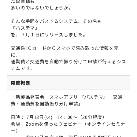
た企業様も
ニュース
多いのではないでしょうか。
通勤費システム適合診断
そんな手間をパスするシステム、その名も
『パステマ』
導入効果シミュレーション
を、 7 月 1 日にリリースしました。
交通系 IC カードからスマホで読み取った情報を元
お問い合わせ
料金・概要資料をDL
に、
通勤費と交通費を自動で振り分けて申請が行えるシス
テムです。
開催概要
「新製品発表会 スマホアプリ 『パステマ』 交通
費・通勤費を自動振り分け申請」
日時： 7月13日(火) 14：00～（30分程度）
会場：Zoomを使ったウェビナー（オンラインセミナ
ー）