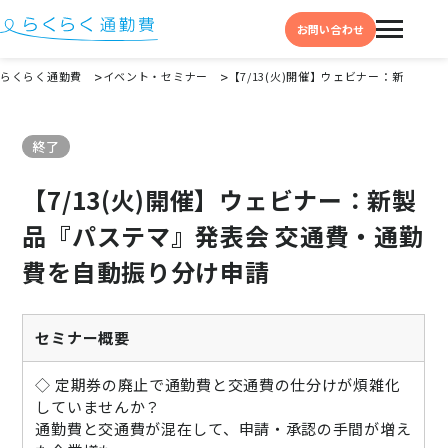
お問い合わせ
らくらく通勤費
イベント・セミナー
【7/13(火)開催】ウェビナー：新製品
機能と特徴
終了
選ばれる理由
【7/13(火)開催】ウェビナー：新製
事例
品『パステマ』発表会 交通費・通勤
料金
費を自動振り分け申請
イベント・セミナー
よくある質問
セミナー概要
お役立ち情報
◇ 定期券の廃止で通勤費と交通費の仕分けが煩雑化
お役立ちコラム
していませんか？
通勤費と交通費が混在して、申請・承認の手間が増え
お役立ち資料