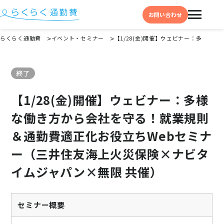
お問い合わせ
らくらく通勤費
イベント・セミナー
【1/28(金)開催】ウェビナー：多様
機能と特徴
終了
選ばれる理由
【1/28(金)開催】ウェビナー：多様
事例
な働き方から会社を守る！就業規則
料金
＆通勤費適正化お役立ちWebセミナ
イベント・セミナー
ー（三井住友海上火災保険×ナビタ
よくある質問
イムジャパン×無限 共催）
お役立ち情報
お役立ちコラム
セミナー概要
お役立ち資料