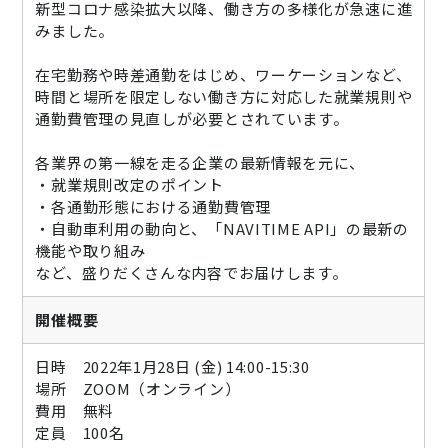
新型コロナ感染拡大以降、働き方の多様化が急速に進
ニュース
みました。
通勤費システム適合診断
在宅勤務や時差通勤をはじめ、ワーケーションなど、
時間と場所を限定しない働き方に対応した就業規則や
導入効果シミュレーション
通勤費管理の見直しが必要とされています。
各業界の第一線を走る企業の最新情報を元に、
お問い合わせ
料金・概要資料をDL
・就業規則改定のポイント
・各通勤形態における通勤費管理
・自動車利用の動向と、「NAVITIME API」の最新の
機能や取り組み
など、盛りだくさんな内容でお届けします。
開催概要
日時 2022年1月28日 (金) 14:00-15:30
場所 ZOOM（オンライン）
費用 無料
定員 100名