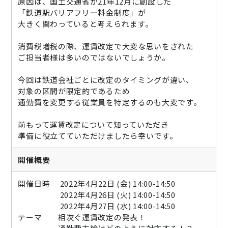
原因は、国土交通省が21年12月に創設した
ニュース
「鉄道駅バリアフリー料金制度」が
大きく関わっていると考えられます。
通勤費システム適合診断
消費税増税の際、運賃改定で大変な思いをされた
導入効果シミュレーション
ご担当者様は多いのではないでしょうか。
今回は鉄道会社ごとに改定のタイミングが違い、
お問い合わせ
料金・概要資料をDL
対象の区間が限定的であるため
通勤費を変更する従業員を特定するのも大変です。
前もって運賃改定について知っていただき
準備に役立てていただけましたら幸いです。
開催概要
開催日時 2022年4月22日 (金) 14:00-14:50
2022年4月26日 (火) 14:00-14:50
2022年4月27日 (水) 14:00-14:50
テーマ 相次ぐ運賃改定の発表！