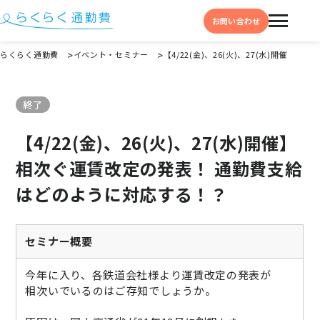
お問い合わせ
らくらく通勤費
イベント・セミナー
【4/22(金)、26(火)、27(水)開催
機能と特徴
終了
選ばれる理由
【4/22(金)、26(火)、27(水)開催】
事例
相次ぐ運賃改定の発表！ 通勤費支給
料金
はどのように対応する！？
イベント・セミナー
よくある質問
セミナー概要
お役立ち情報
今年に入り、各鉄道会社様より運賃改定の発表が
お役立ちコラム
相次いでいるのはご存知でしょうか。
お役立ち資料