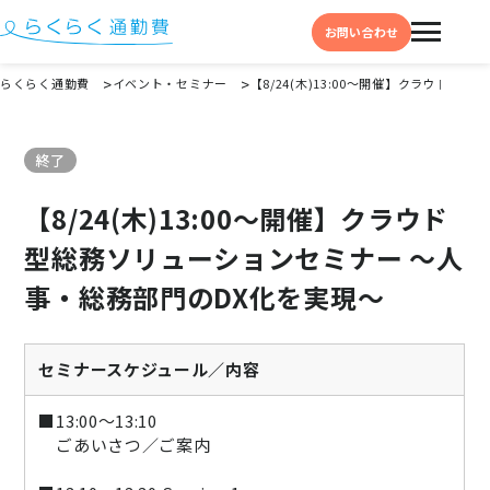
お問い合わせ
らくらく通勤費
イベント・セミナー
【8/24(木)13:00～開催】クラウド
機能と特徴
終了
選ばれる理由
【8/24(木)13:00～開催】クラウド
事例
型総務ソリューションセミナー ～人
料金
事・総務部門のDX化を実現～
イベント・セミナー
よくある質問
セミナースケジュール／内容
お役立ち情報
■13:00～13:10
お役立ちコラム
ごあいさつ／ご案内
お役立ち資料