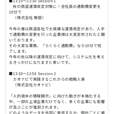
■13:10～13:30 Session 1
ニュース
秋の鉄道運賃改定対策に！全社員の通勤費変更を
10分で
通勤費システム適合診断
（株式会社 無限）
導入効果シミュレーション
今年の春は鉄道各社で大規模な運賃改定があり、人手
で通勤費の変更を行った企業様は大変苦労されたと聞
いております。
お問い合わせ
料金・概要資料をDL
その大変な業務、「らくらく通勤費」なら10分で完
了します。
今年の秋以降の運賃改定に向けて、システム化を考え
るきっかけになりますと幸いです。
■13:30～13:50 Session 2
カオナビで実践するこれからの戦略人事
（株式会社カオナビ）
「人的資本の情報開示」に向けた動きが本格化する
中、一部の上場企業だけでなく、多くの企業にも影響
が及ぶことが推測されます。
どのようなデータを外部に発信するか、個社ごとに最