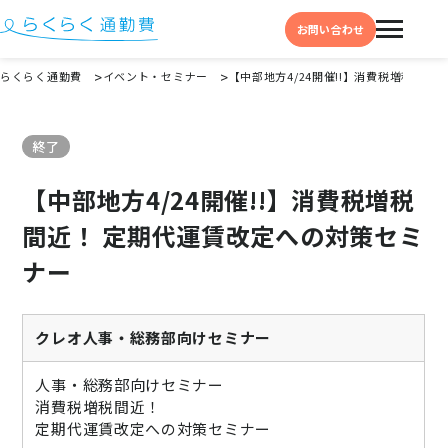
お問い合わせ
らくらく通勤費
イベント・セミナー
【中部地方4/24開催!!】消費税増税間
機能と特徴
終了
選ばれる理由
【中部地方4/24開催!!】消費税増税
事例
間近！ 定期代運賃改定への対策セミ
料金
ナー
イベント・セミナー
よくある質問
クレオ人事・総務部向けセミナー
お役立ち情報
人事・総務部向けセミナー
お役立ちコラム
消費税増税間近！
定期代運賃改定への対策セミナー
お役立ち資料