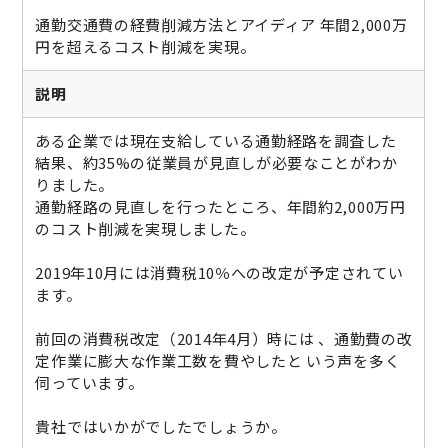
ニュース
通勤交通費の経費削減方法とアイディア 年間2,000万
円を超えるコスト削減を実現。
通勤費システム適合診断
説明
導入効果シミュレーション
ある企業では現在支給している通勤経路を調査した
結果、約35%の従業員が見直しが必要なことがわか
お問い合わせ
料金・概要資料をDL
りました。
通勤経路の見直しを行ったところ、年間約2,000万円
のコスト削減を実現しました。
2019年10月には消費税10％への改定が予定されてい
ます。
前回の消費税改定（2014年4月）時には 、通勤費の改
定作業に膨大な作業工数を費やしたと いう声を多く
伺っています。
貴社ではいかがでしたでしょうか。