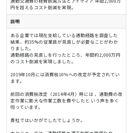
通勤交通費の経費削減方法とアイディア 年間2,000万
ニュース
円を超えるコスト削減を実現。
通勤費システム適合診断
説明
導入効果シミュレーション
ある企業では現在支給している通勤経路を調査した
結果、約35%の従業員が見直しが必要なことがわか
りました。
お問い合わせ
料金・概要資料をDL
通勤経路の見直しを行ったところ、年間約2,000万円
のコスト削減を実現しました。
2019年10月には消費税10％への改定が予定されてい
ます。
前回の消費税改定（2014年4月）時には 、通勤費の改
定作業に膨大な作業工数を費やしたと いう声を多く
伺っています。
貴社ではいかがでしたでしょうか。