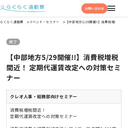
お問い合わせ
らくらく通勤費
イベント・セミナー
【中部地方5/29開催!!】消費税増税間
機能と特徴
終了
選ばれる理由
【中部地方5/29開催!!】消費税増税
事例
間近！ 定期代運賃改定への対策セミ
料金
ナー
イベント・セミナー
よくある質問
クレオ人事・総務部向けセミナー
お役立ち情報
消費税増税間近！
お役立ちコラム
定期代運賃改定への対策セミナー
お役立ち資料