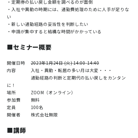
・定期券の払い戻し金額を調べるのが面倒
・入社や異動の時期には、通勤費処理のために人手が足りな
い
・新しい通勤経路の妥当性を判断したい
・申請が集中すると結構な時間がかかっている
■セミナー概要
開催日時
2023年1月24日 (火) 14:00-14:40
内容 入社・異動・転居の多い月は大変・・・
通勤経路の判断と定期代の払い戻しをカンタン
に！
場所 ZOOM（オンライン）
参加費 無料
定員 100名
開催者 株式会社無限
■講師