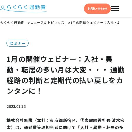
お問い合わせ
らくらく通勤費
ニュース＆トピックス
1月の開催ウェビナー：入社・異動・転
機能と特徴
セミナー
選ばれる理由
1月の開催ウェビナー：入社・異
事例
動・転居の多い月は大変・・・ 通勤
料金
経路の判断と定期代の払い戻しをカ
イベント・セミナー
ンタンに！
よくある質問
2023.01.13
お役立ち情報
お役立ちコラム
株式会社無限（本社：東京都新宿区、代表取締役社長 清水宏
太）は、通勤費管理担当者に向けて『入社・異動・転居の多
お役立ち資料