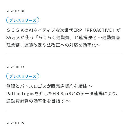
ニュース
2026.03.18
通勤費システム適合診断
プレスリリース
導入効果シミュレーション
ＳＣＳＫのAIネイティブな次世代ERP「PROACTIVE」が
85万人が使う「らくらく通勤費」と連携強化 ～通勤費管
理業務、運賃改定や法改正への対応を効率化～
お問い合わせ
料金・概要資料をDL
2025.10.23
プレスリリース
無限とパトスロゴスが販売店契約を締結 ～
PathosLogosを介したHR SaaSとのデータ連携により、
通勤費計算の効率化を目指す ～
2025.07.15