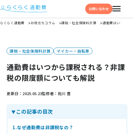
お問い合わせ
らくらく通勤費
お役立ちコラム
課税・社会保険料計算
通勤費はいつから課
機能と特徴
選ばれる理由
課税・社会保険料計算
マイカー・自転車
事例
通勤費はいつから課税される？非課
料金
税の限度額についても解説
イベント・セミナー
更新日：2025.05.23
監修者：佐川 豊
よくある質問
この記事の目次
お役立ち情報
お役立ちコラム
1.なぜ通勤費は非課税なの？
お役立ち資料