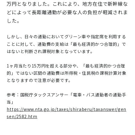
万円となりまし
た。これにより、地方在住で
新幹
線な
どによって
長距
離
通
勤が必要な
人
の
負
担が軽減されま
した。
しかし、日々の通勤においてグリーン車や指定席を利用する
ことに対して、通勤費の支給は「最も経済的かつ合理的」で
はないと判断され課税対象となっています。
1ヶ月当たり15万円を超える部分や、「最も経済的かつ合理
的」ではない区間の通勤費は所得税・住民税の課税計算対象
となりますので注意が必要です。
参考：国税庁タックスアンサー「電車・バス通勤者の通勤手
当」
https://www.nta.go.jp/taxes/shiraberu/taxanswer/gen
sen/2582.htm