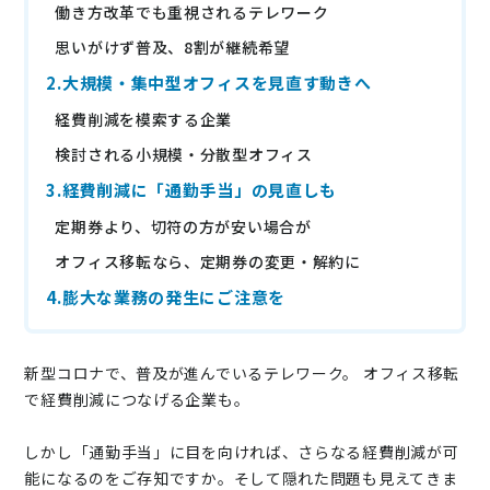
働き方改革でも重視されるテレワーク
ニュース
思いがけず普及、8割が継続希望
通勤費システム適合診断
2.大規模・集中型オフィスを見直す動きへ
導入効果シミュレーション
経費削減を模索する企業
検討される小規模・分散型オフィス
3.経費削減に「通勤手当」の見直しも
お問い合わせ
料金・概要資料をDL
定期券より、切符の方が安い場合が
オフィス移転なら、定期券の変更・解約に
4.膨大な業務の発生にご注意を
新型コロナで、普及が進んでいるテレワーク。 オフィス移転
で経費削減につなげる企業も。
しかし「通勤手当」に目を向ければ、さらなる経費削減が可
能になるのをご存知ですか。そして隠れた問題も見えてきま