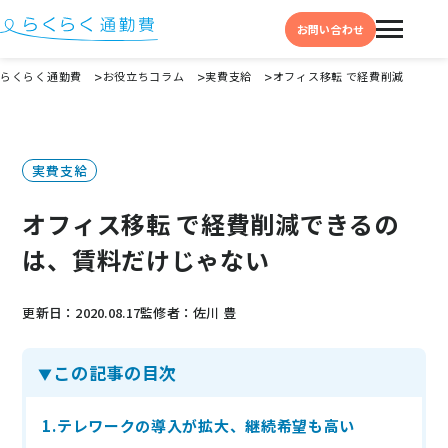
お問い合わせ
らくらく通勤費
お役立ちコラム
実費支給
オフィス移転 で経費削減できる
機能と特徴
選ばれる理由
実費支給
事例
オフィス移転 で経費削減できるの
料金
は、賃料だけじゃない
イベント・セミナー
更新日：2020.08.17
監修者：佐川 豊
よくある質問
この記事の目次
お役立ち情報
お役立ちコラム
1.テレワークの導入が拡大、継続希望も高い
お役立ち資料