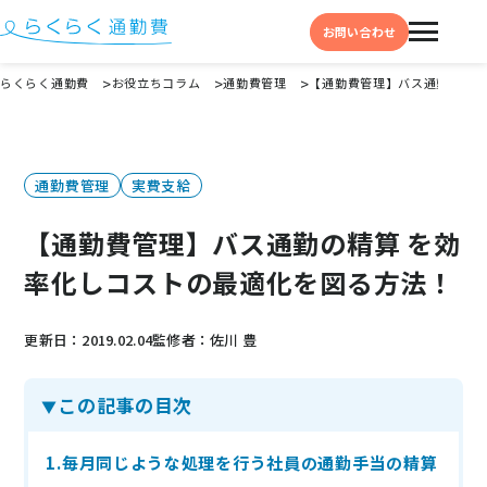
お問い合わせ
らくらく通勤費
お役立ちコラム
通勤費管理
【通勤費管理】バス通勤の精算
機能と特徴
選ばれる理由
通勤費管理
実費支給
事例
【通勤費管理】バス通勤の精算 を効
料金
率化しコストの最適化を図る方法！
イベント・セミナー
更新日：2019.02.04
監修者：佐川 豊
よくある質問
この記事の目次
お役立ち情報
お役立ちコラム
1.毎月同じような処理を行う社員の通勤手当の精算
お役立ち資料