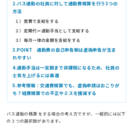
2.バス通勤の社員に対して通勤費精算を行う3つの
ニュース
方法
通勤費システム適合診断
１）実費で支給をする
２）定期代＝通勤手当として支給する
導入効果シミュレーション
３）毎月一律の金額を支給をする
3.POINT 通勤費の自己申告制は虚偽申告が生ま
お問い合わせ
料金・概要資料をDL
れやすい
4.通勤手当は一定額まで非課税になるため、社員の
士気を上げるには最適
5.参考情報：交通費精算でも、虚偽申請はおこりが
ち？経費精算での不正やミスを撲滅する
バス通勤の精算 をする場合の考え方ですが、一般的には以下
の３つの選択肢があります。