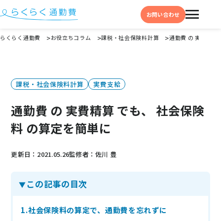
お問い合わせ
らくらく通勤費
お役立ちコラム
課税・社会保険料計算
通勤費 の 実費精算
機能と特徴
選ばれる理由
課税・社会保険料計算
実費支給
事例
通勤費 の 実費精算 でも、 社会保険
料金
料 の算定を簡単に
イベント・セミナー
更新日：2021.05.26
監修者：佐川 豊
よくある質問
この記事の目次
お役立ち情報
お役立ちコラム
1.社会保険料の算定で、通勤費を忘れずに
お役立ち資料