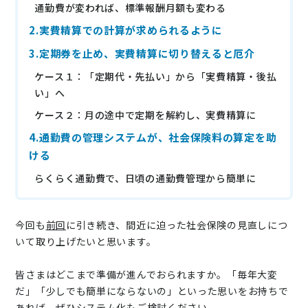
通勤費が変われば、標準報酬月額も変わる
ニュース
2.実費精算での計算が求められるように
通勤費システム適合診断
3.定期券を止め、実費精算に切り替えると厄介
導入効果シミュレーション
ケース１：「定期代・先払い」から「実費精算・後払
い」へ
ケース２：月の途中で定期を解約し、実費精算に
お問い合わせ
料金・概要資料をDL
4.通勤費の管理システムが、社会保険料の算定を助
ける
らくらく通勤費で、日頃の通勤費管理から簡単に
今回も
前回
に引き続き、間近に迫った社会保険の見直しにつ
いて取り上げたいと思います。
皆さまはどこまで準備が進んでおられますか。「毎年大変
だ」「少しでも簡単にならないの」といった思いをお持ちで
あれば、ぜひシステム化もご検討ください。