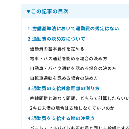
ニュース
この記事の目次
通勤費システム適合診断
1.労働基準法において通勤費の規定はない
導入効果シミュレーション
2.通勤費の決め方について
通勤費の基本要件を定める
お問い合わせ
料金・概要資料をDL
電車・バス通勤を認める場合の決め方
自動車・バイク通勤を認める場合の決め方
自転車通勤を認める場合の決め方
3.通勤費の支給対象距離の測り方
直線距離と道なり距離、どちらで計算したらい
2キロ未満の場合は支給しなくていいのか
4.通勤費を支給する際の注意点
パート・アルバイトも正社員と同じ支給額にす