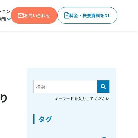
ション
お問い合わせ
料金・概要資料をDL
情報
これは、自動候補機能付きの検索フィールド
り
検索フィールドが空なので、候補はありません。
キーワードを入力してください
タグ