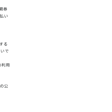
期券
払い
する
よいで
の利用
の公