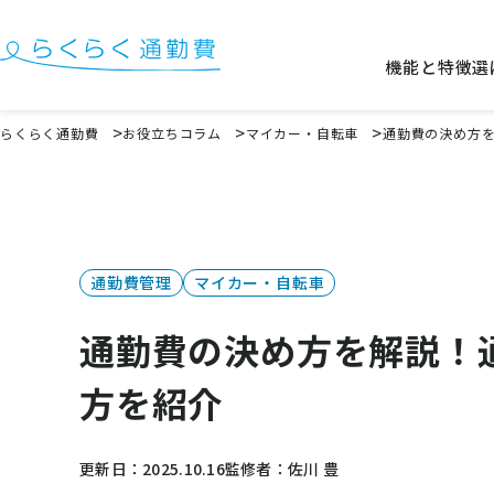
機能と特徴
選
機能と特徴
らくらく通勤費
お役立ちコラム
マイカー・自転車
通勤費の決め方
選ばれる理由
事例
料金
通勤費管理
マイカー・自転車
イベント・セミナー
通勤費の決め方を解説！
よくある質問
方を紹介
お役立ち情報
お役立ちコラム
更新日：2025.10.16
監修者：佐川 豊
お役立ち資料