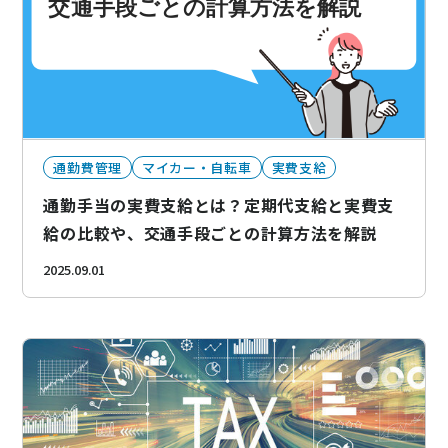
ニュース
通勤費システム適合診断
導入効果シミュレーション
通勤費管理
マイカー・自転車
実費支給
お問い合わせ
料金・概要資料をDL
通勤手当の実費支給とは？定期代支給と実費支
給の比較や、交通手段ごとの計算方法を解説
2025.09.01