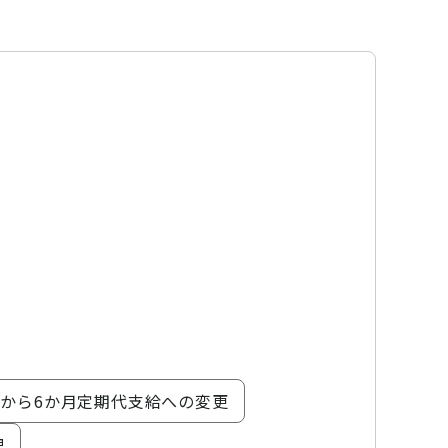
給から6か月定期代支給への変更
理