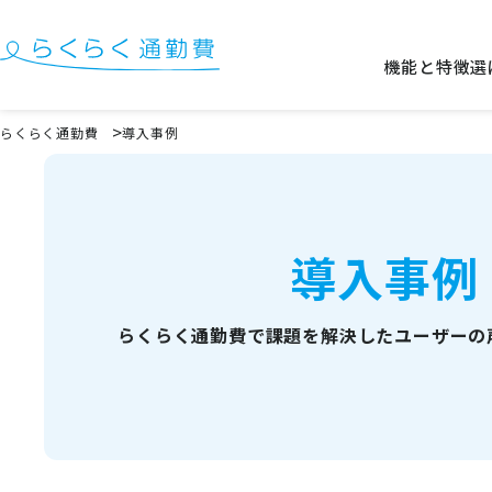
機能と特徴
選
機能と特徴
らくらく通勤費
導入事例
選ばれる理由
事例
導入事例
料金
イベント・セミナー
らくらく通勤費で課題を解決した
ユーザーの
よくある質問
お役立ち情報
お役立ちコラム
お役立ち資料