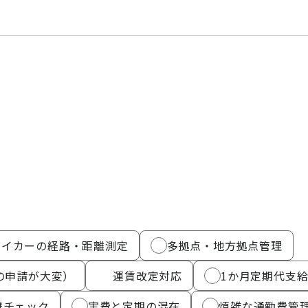
マイカーの経路・距離測定
多拠点・地方拠点管理
の申請が大変）
運賃改定対応
1か月定期代支
離チェック
実費と定期の混在
煩雑な通勤費管