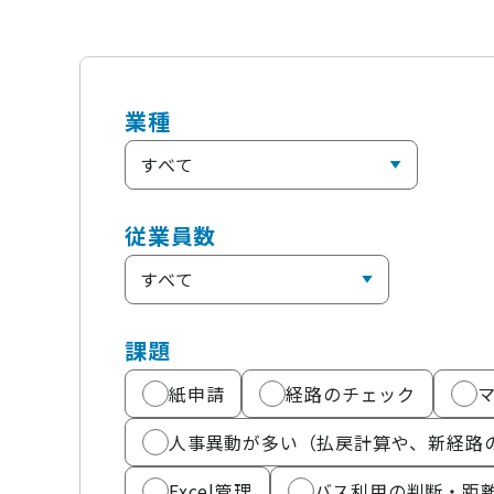
ニュース
通勤費システム適合診断
導入効果シミュレーション
業種
お問い合わせ
料金・概要資料をDL
従業員数
課題
紙申請
経路のチェック
人事異動が多い（払戻計算や、新経路
Excel管理
バス利用の判断・距