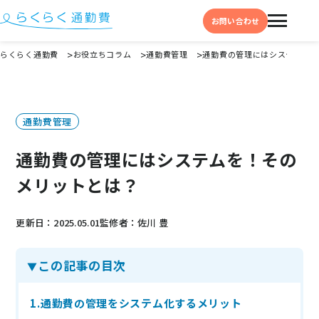
お問い合わせ
らくらく通勤費
お役立ちコラム
通勤費管理
通勤費の管理にはシステムを
機能と特徴
選ばれる理由
通勤費管理
事例
通勤費の管理にはシステムを！その
料金
メリットとは？
イベント・セミナー
更新日：2025.05.01
監修者：佐川 豊
よくある質問
この記事の目次
お役立ち情報
お役立ちコラム
1.通勤費の管理をシステム化するメリット
お役立ち資料