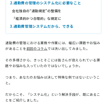
2.通勤費の管理のシステム化に必要なこと
ニュース
会社独自の“通勤規定”の整備を
通勤費システム適合診断
「経済的かつ合理的」な規定に
導入効果シミュレーション
3.通勤費管理システムだから、できる
お問い合わせ
料金・概要資料をDL
通勤費の管理における業務や作業には、幅広い課題やお悩み
があることを
前回のコラム
では洗い出してみました。
その多様さから、きっとそこには皆さんが抱えられている課
題やお悩みも入っていたのではないでしょうか。
つまり、あなたのお悩みは決して特殊な例ではないというこ
と。
だからこそ、「システム化」という解決手段が、既にあるこ
とをご紹介しました。