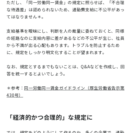
ただし、「同一労働同一賃金」の規定に照らせば、「不合理
な待遇差」は認められないため、通勤費支給に不公平があっ
てはなりません＊。
支給基準を曖昧にし、判断を人の裁量に委ねておくと、同様
の経路なのに支給内容に差があるなどの不公平が生じ、社員
から不満が出る心配もあります。トラブルを防止するため
に、規定をしっかり明文化することが望まれます。
なお、規定とするまでもないことは、Q&Aなどを作成し、回
答を統一するとよいでしょう。
＊参考：
同一労働同一賃金ガイドライン（厚生労働省告示第
430号）
「経済的かつ合理的」な規定に
では、規定をどのようにして作るのか。多くの企業で、通勤