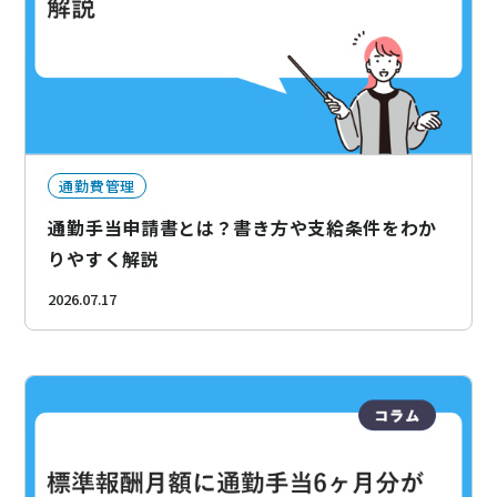
ニュース
通勤費システム適合診断
導入効果シミュレーション
通勤費管理
お問い合わせ
料金・概要資料をDL
通勤手当申請書とは？書き方や支給条件をわか
りやすく解説
2026.07.17