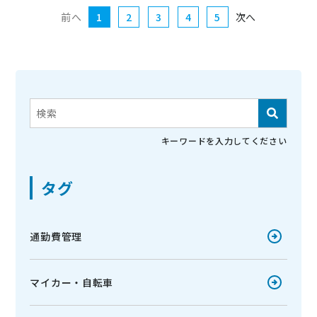
前へ
1
2
3
4
5
次へ
これは、自動候補機能付きの検索フィールドです。
検索フィールドが空なので、候補はありません。
キーワードを入力してください
タグ
通勤費管理
マイカー・自転車